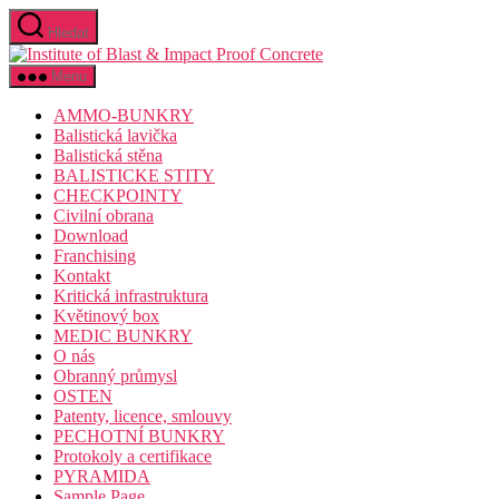
Přejít
Hledat
k
Institute
obsahu
of
Menu
Blast
&
AMMO-BUNKRY
Impact
Balistická lavička
Proof
Balistická stěna
Concrete
BALISTICKE STITY
CHECKPOINTY
Civilní obrana
Download
Franchising
Kontakt
Kritická infrastruktura
Květinový box
MEDIC BUNKRY
O nás
Obranný průmysl
OSTEN
Patenty, licence, smlouvy
PECHOTNÍ BUNKRY
Protokoly a certifikace
PYRAMIDA
Sample Page