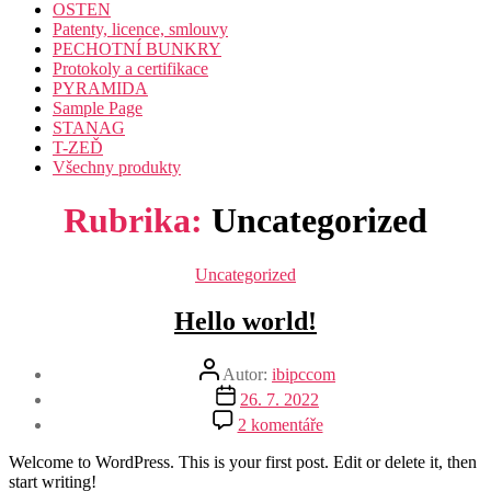
OSTEN
Patenty, licence, smlouvy
PECHOTNÍ BUNKRY
Protokoly a certifikace
PYRAMIDA
Sample Page
STANAG
T-ZEĎ
Všechny produkty
Rubrika:
Uncategorized
Rubriky
Uncategorized
Hello world!
Autor
Autor:
ibipccom
příspěvku
Datum
26. 7. 2022
příspěvku
u
2 komentáře
textu
s
Welcome to WordPress. This is your first post. Edit or delete it, then
názvem
start writing!