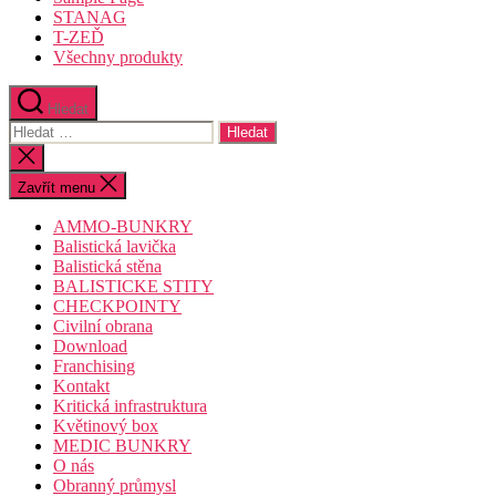
STANAG
T-ZEĎ
Všechny produkty
Hledat
Výsledky
vyhledávání:
Zavřít
vyhledávání
Zavřít menu
AMMO-BUNKRY
Balistická lavička
Balistická stěna
BALISTICKE STITY
CHECKPOINTY
Civilní obrana
Download
Franchising
Kontakt
Kritická infrastruktura
Květinový box
MEDIC BUNKRY
O nás
Obranný průmysl